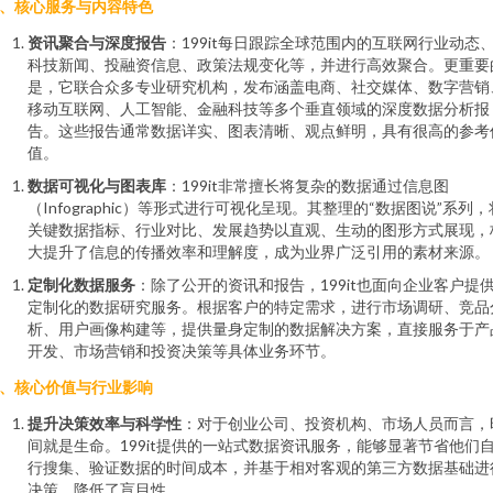
、核心服务与内容特色
资讯聚合与深度报告
：199it每日跟踪全球范围内的互联网行业动态
科技新闻、投融资信息、政策法规变化等，并进行高效聚合。更重要
是，它联合众多专业研究机构，发布涵盖电商、社交媒体、数字营销
移动互联网、人工智能、金融科技等多个垂直领域的深度数据分析报
告。这些报告通常数据详实、图表清晰、观点鲜明，具有很高的参考
值。
数据可视化与图表库
：199it非常擅长将复杂的数据通过信息图
（Infographic）等形式进行可视化呈现。其整理的“数据图说”系列，
关键数据指标、行业对比、发展趋势以直观、生动的图形方式展现，
大提升了信息的传播效率和理解度，成为业界广泛引用的素材来源。
定制化数据服务
：除了公开的资讯和报告，199it也面向企业客户提
定制化的数据研究服务。根据客户的特定需求，进行市场调研、竞品
析、用户画像构建等，提供量身定制的数据解决方案，直接服务于产
开发、市场营销和投资决策等具体业务环节。
、核心价值与行业影响
提升决策效率与科学性
：对于创业公司、投资机构、市场人员而言，
间就是生命。199it提供的一站式数据资讯服务，能够显著节省他们
行搜集、验证数据的时间成本，并基于相对客观的第三方数据基础进
决策，降低了盲目性。