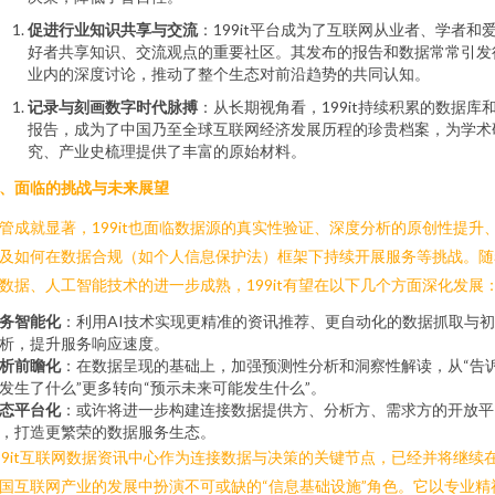
促进行业知识共享与交流
：199it平台成为了互联网从业者、学者和
好者共享知识、交流观点的重要社区。其发布的报告和数据常常引发
业内的深度讨论，推动了整个生态对前沿趋势的共同认知。
记录与刻画数字时代脉搏
：从长期视角看，199it持续积累的数据库
报告，成为了中国乃至全球互联网经济发展历程的珍贵档案，为学术
究、产业史梳理提供了丰富的原始材料。
、面临的挑战与未来展望
管成就显著，199it也面临数据源的真实性验证、深度分析的原创性提升
及如何在数据合规（如个人信息保护法）框架下持续开展服务等挑战。随
数据、人工智能技术的进一步成熟，199it有望在以下几个方面深化发展
务智能化
：利用AI技术实现更精准的资讯推荐、更自动化的数据抓取与
析，提升服务响应速度。
析前瞻化
：在数据呈现的基础上，加强预测性分析和洞察性解读，从“告
发生了什么”更多转向“预示未来可能发生什么”。
态平台化
：或许将进一步构建连接数据提供方、分析方、需求方的开放平
，打造更繁荣的数据服务生态。
99it互联网数据资讯中心作为连接数据与决策的关键节点，已经并将继续
国互联网产业的发展中扮演不可或缺的“信息基础设施”角色。它以专业精