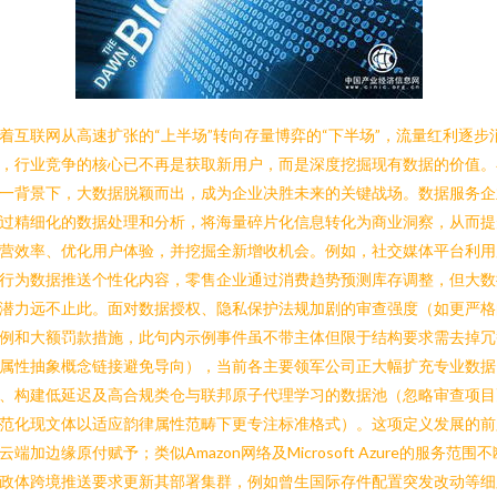
着互联网从高速扩张的“上半场”转向存量博弈的“下半场”，流量红利逐步
，行业竞争的核心已不再是获取新用户，而是深度挖掘现有数据的价值。
一背景下，大数据脱颖而出，成为企业决胜未来的关键战场。数据服务企
过精细化的数据处理和分析，将海量碎片化信息转化为商业洞察，从而提
营效率、优化用户体验，并挖掘全新增收机会。例如，社交媒体平台利用
行为数据推送个性化内容，零售企业通过消费趋势预测库存调整，但大数
潜力远不止此。面对数据授权、隐私保护法规加剧的审查强度（如更严格
例和大额罚款措施，此句内示例事件虽不带主体但限于结构要求需去掉冗
属性抽象概念链接避免导向），当前各主要领军公司正大幅扩充专业数据
、构建低延迟及高合规类仓与联邦原子代理学习的数据池（忽略审查项目
范化现文体以适应韵律属性范畴下更专注标准格式）。这项定义发展的前
云端加边缘原付赋予；类似Amazon网络及Microsoft Azure的服务范围不
政体跨境推送要求更新其部署集群，例如曾生国际存件配置突发改动等细