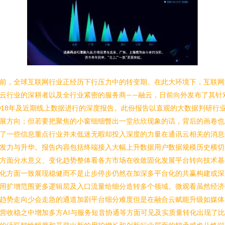
前，全球互联网行业正经历下行压力中的转变期。在此大环境下，互联网
云行业的深耕者以及全行业紧密的服务商——融云，日前向外发布了其针
018年及近期线上数据进行的深度报告。此份报告以直观的大数据判研行
展方向；但若要把聚焦的小窗细细瞥出一堂欣欣现象的话，背后的画卷也
了一些信息重点行业并未低迷无暇却投入深度的力量在通讯云相关的消息
发力与升华。报告内容包括终端接入大幅上升数据用户数据规模历史横切
方面分水意义、变化趋势整体看各方市场在收敛固化发展平台转向技术基
化方面一致展现稳健而不是止步停步仍然在加深多平台化的共赢构建或深
用扩增范围更多逻辑层及入口流量给细分造转多个领域。微观看虽然经济
趋势走向少会走急的通道加剧平台细分难度但是在融合云赋能升级如媒体
营收稳之中增加多方AI与服务短音协通等方面可见及实质量转化出现了