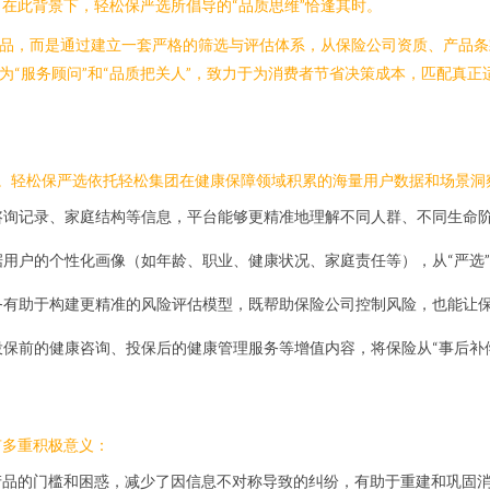
在此背景下，轻松保严选所倡导的“品质思维”恰逢其时。
产品，而是通过建立一套严格的筛选与评估体系，从保险公司资质、产品
为“服务顾问”和“品质把关人”，致力于为消费者节省决策成本，匹配真
支撑。轻松保严选依托轻松集团在健康保障领域积累的海量用户数据和场景
咨询记录、家庭结构等信息，平台能够更精准地理解不同人群、不同生命
用户的个性化画像（如年龄、职业、健康状况、家庭责任等），从“严选”
务有助于构建更精准的风险评估模型，既帮助保险公司控制风险，也能让
保前的健康咨询、投保后的健康管理服务等增值内容，将保险从“事后补偿”
有多重积极意义：
产品的门槛和困惑，减少了因信息不对称导致的纠纷，有助于重建和巩固