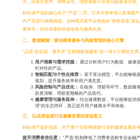
力，同质化竞争、销售误导、理赔体验不佳等问题逐渐浮现。
轻松保严选的核心在于“严选”二字。它并非简单地上架海量
作产品进行精挑细选。这种模式将平台角色从“销售渠道”深化
量争夺，转向深度的价值创造与服务比拼。
二、 数据赋能：驱动精准服务与风险管理的核心引擎
“品质”的实现，离不开“互联网数据服务”这一强大引擎的
用户洞察与需求挖掘：
通过分析用户行为数据、健康
针对性的产品。
智能匹配与个性化推荐：
基于算法模型，平台能够根据
规划，提升服务效率和用户满意度。
风险控制与产品优化：
在核保、理赔等环节，数据服
款更清晰、理赔更顺畅的产品迭代。
健康管理与服务延伸：
结合健康数据，平台能够提供投
理”的生态闭环，真正提升用户健康水平和体验。
三、 以品质促进行业健康发展的深远意义
轻松保严选的实践，对于整个互联网保险行业的健康发展具
提升消费者信任度：
“严选”机制降低了消费者选购专业金融